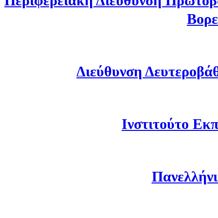
Περιφερειακή Διεύθυνση Πρωτοβ
Βορε
Διεύθυνση Δευτεροβά
Ινστιτούτο Εκπ
Πανελλήνι