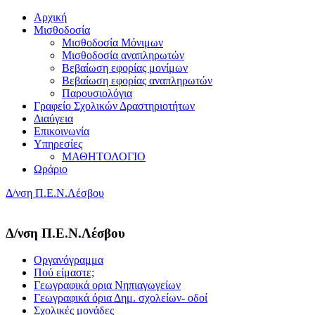
Αρχική
Μισθοδοσία
Μισθοδοσία Μόνιμων
Μισθοδοσία αναπληρωτών
Βεβαίωση εφορίας μονίμων
Βεβαίωση εφορίας αναπληρωτών
Παρουσιολόγια
Γραφείο Σχολικών Δραστηριοτήτων
Διαύγεια
Επικοινωνία
Υπηρεσίες
ΜΑΘΗΤΟΛΟΓΙΟ
Ωράριο
Δ/νση Π.Ε.Ν.Λέσβου
Δ/νση Π.Ε.Ν.Λέσβου
Οργανόγραμμα
Πού είμαστε;
Γεωγραφικά ορια Νηπιαγωγείων
Γεωγραφικά όρια Δημ. σχολείων- οδοί
Σχολικές μονάδες