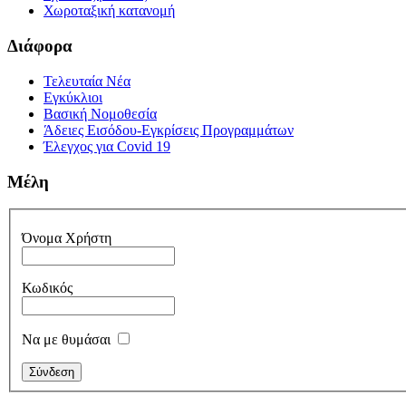
Χωροταξική κατανομή
Διάφορα
Τελευταία Νέα
Εγκύκλιοι
Βασική Νομοθεσία
Άδειες Εισόδου-Εγκρίσεις Προγραμμάτων
Έλεγχος για Covid 19
Μέλη
Όνομα Χρήστη
Κωδικός
Να με θυμάσαι