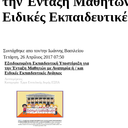
την Ένταξη Μαθητών 
Eιδικές Εκπαιδευτικέ
Συντάχθηκε απο τον/την Ιωάννης Βασιλείου
Τετάρτη, 26 Απρίλιος 2017 07:50
Εξειδικευμένη Εκπαιδευτική Υποστήριξη για
την Ένταξη Μαθητών με Αναπηρία ή / και
Eιδικές Εκπαιδευτικές Ανάγκες
Λεπτομέρειες
Κατηγορία: Έργα Επιτελικής δομής ΕΣΠΑ