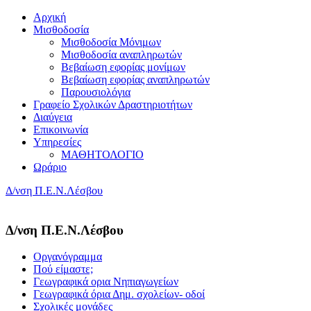
Αρχική
Μισθοδοσία
Μισθοδοσία Μόνιμων
Μισθοδοσία αναπληρωτών
Βεβαίωση εφορίας μονίμων
Βεβαίωση εφορίας αναπληρωτών
Παρουσιολόγια
Γραφείο Σχολικών Δραστηριοτήτων
Διαύγεια
Επικοινωνία
Υπηρεσίες
ΜΑΘΗΤΟΛΟΓΙΟ
Ωράριο
Δ/νση Π.Ε.Ν.Λέσβου
Δ/νση Π.Ε.Ν.Λέσβου
Οργανόγραμμα
Πού είμαστε;
Γεωγραφικά ορια Νηπιαγωγείων
Γεωγραφικά όρια Δημ. σχολείων- οδοί
Σχολικές μονάδες