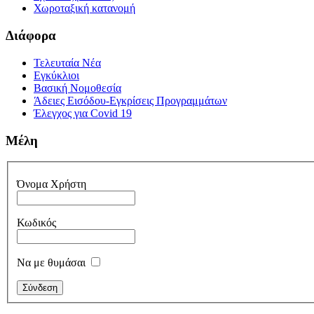
Χωροταξική κατανομή
Διάφορα
Τελευταία Νέα
Εγκύκλιοι
Βασική Νομοθεσία
Άδειες Εισόδου-Εγκρίσεις Προγραμμάτων
Έλεγχος για Covid 19
Μέλη
Όνομα Χρήστη
Κωδικός
Να με θυμάσαι