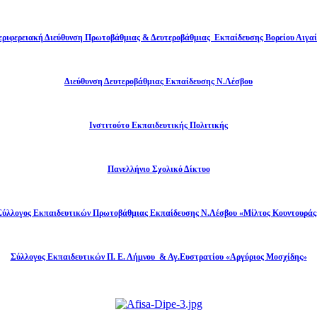
εριφερειακή Διεύθυνση Πρωτοβάθμιας & Δευτεροβάθμιας Εκπαίδευσης Βορείου Αιγαί
Διεύθυνση Δευτεροβάθμιας Εκπαίδευσης Ν.Λέσβου
Ινστιτούτο Εκπαιδευτικής Πολιτικής
Πανελλήνιο Σχολικό Δίκτυο
Σύλλογος Εκπαιδευτικών Πρωτοβάθμιας Εκπαίδευσης Ν.Λέσβου «Μίλτος Κουντουράς
Σύλλογος Εκπαιδευτικών Π. Ε. Λήμνου & Αγ.Ευστρατίου «Αργύριος Μοσχίδης»